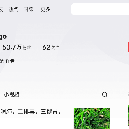
技
热点
国际
更多
go
50.7
62
万
粉丝
关注
域创作者
小视频
眠润肺，二排毒，三健胃，