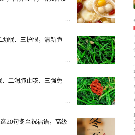
二助眠、三护眼，清新脆
眠、二润肺止咳、三强免
，这20句冬至祝福语，高级