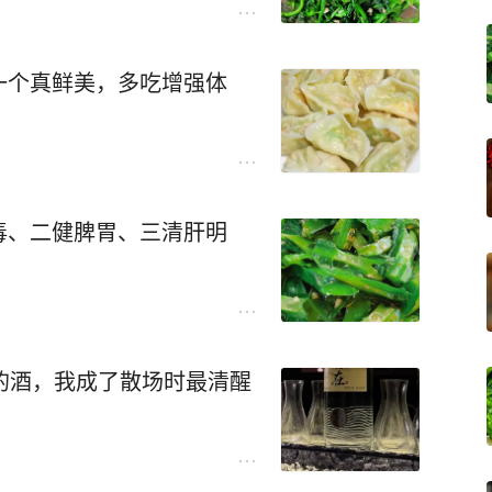
一个真鲜美，多吃增强体
毒、二健脾胃、三清肝明
的酒，我成了散场时最清醒