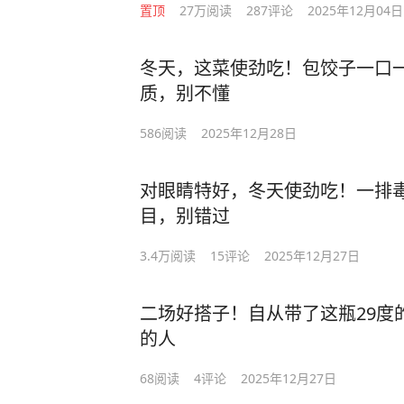
置顶
27万
阅读
287
评论
2025年12月04日
冬天，这菜使劲吃！包饺子一口
质，别不懂
586
阅读
2025年12月28日
对眼睛特好，冬天使劲吃！一排
目，别错过
3.4万
阅读
15
评论
2025年12月27日
二场好搭子！自从带了这瓶29度
的人
68
阅读
4
评论
2025年12月27日