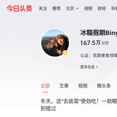
关注
推荐
北京
视频
财经
科
冰糕假期Bin
167.5
万
获赞
认证：
优质美食领
更多信息
全部
文章
视频
微头条
冬天，这“去痰菜”使劲吃！一助
别错过