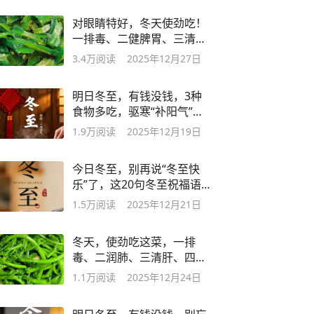
对眼睛特好，冬天使劲吃！
一排毒、二健脾胃、三清肝
明目，别错过
3.4万
阅读
2025年12月27日
明日冬至，有钱没钱，3种
食物多吃，驱寒“补阳气”，
平安过寒冬
1.9万
阅读
2025年12月19日
今日冬至，别再说“冬至快
乐”了，这20句冬至祝福语，
高级不俗套
1.5万
阅读
2025年12月21日
冬天，使劲吃这菜，一排
毒、二润肺、三清肝、四强
体质，别不懂吃
1.1万
阅读
2025年12月24日