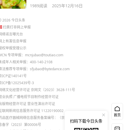
助眠，别不懂
1989
阅读
2025年12月16日
©
2026
今日头条
扫黄打非网上举报
网络谣言曝光台
网上有害信息举报
侵权举报受理公示
MCN 专项举报：mcnjubao@toutiao.com
未成年人相关举报：400-140-2108
算法推荐专项举报：sfjubao@bytedance.com
京ICP证140141号
京ICP备12025439号-3
网络文化经营许可证 京网文〔2023〕3628-111号
营业执照
广播电视节目制作经营许可证
出版物经营许可证
营业性演出许可证
互联网新闻信息服务许可证 11220190002
首页
药品医疗器械网络信息服务备案编号：（京）网药械信
扫码下载今日头条
息备字（2023）第00006号