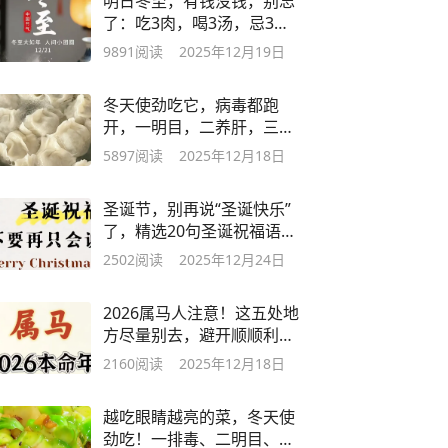
明日冬至，有钱没钱，别忘
了：吃3肉，喝3汤，忌3
事，早懂早受益
9891
阅读
2025年12月19日
冬天使劲吃它，病毒都跑
开，一明目，二养肝，三补
钙，包饺子真香
5897
阅读
2025年12月18日
圣诞节，别再说“圣诞快乐”
了，精选20句圣诞祝福语，
高级不俗套
2502
阅读
2025年12月24日
2026属马人注意！这五处地
方尽量别去，避开顺顺利
利，福气自然来
2160
阅读
2025年12月18日
越吃眼睛越亮的菜，冬天使
劲吃！一排毒、二明目、三