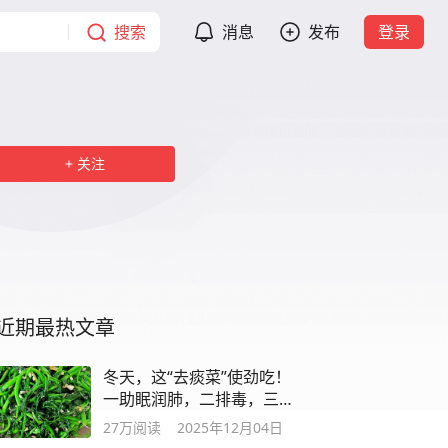
搜索
消息
发布
登录
关注
近期最热文章
冬天，这“去痰菜”使劲吃！
一助眠润肺，二排毒，三健
胃，别错过
27万
阅读
2025年12月04日