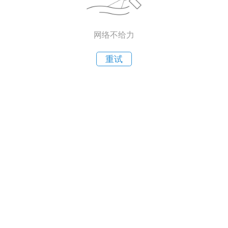
网络不给力
重试