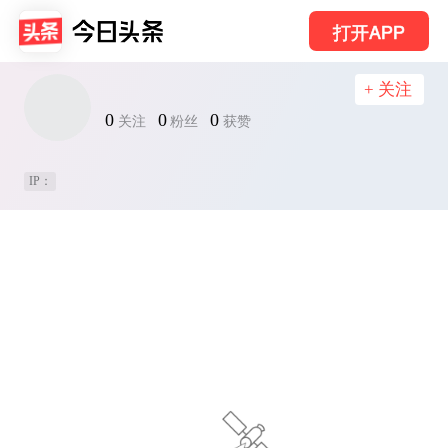
打开APP
+ 关注
0
0
0
关注
粉丝
获赞
IP：