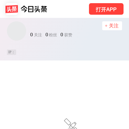
打开APP
+ 关注
0
0
0
关注
粉丝
获赞
IP：