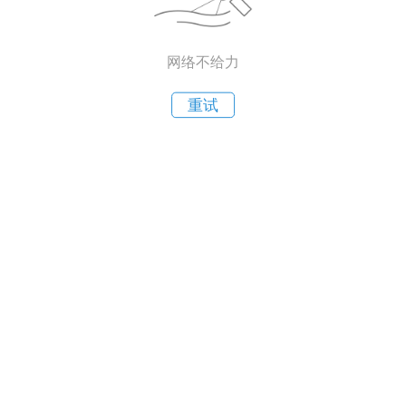
网络不给力
重试