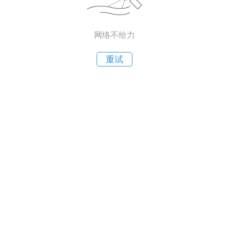
网络不给力
重试