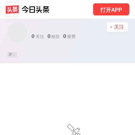
打开APP
+ 关注
0
0
0
关注
粉丝
获赞
IP：