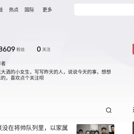
技
热点
国际
更多
8609
0
粉丝
关注
作者
点大酒的小女生，写写昨天的人，说说今天的事，想想
思的，喜欢点个关注呗
联没在将帅队列里，以家属