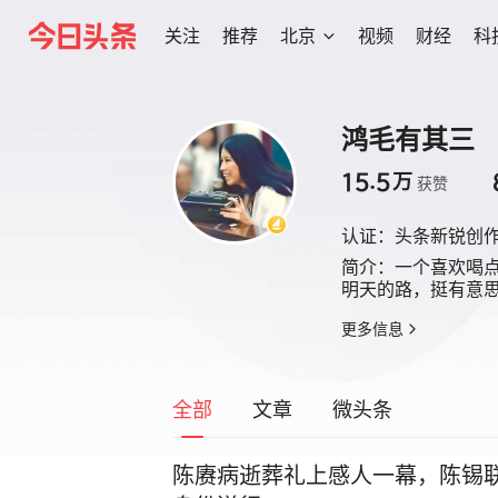
关注
推荐
北京
视频
财经
科
鸿毛有其三
15.5
万
获赞
认证：
头条新锐创
简介：
一个喜欢喝
明天的路，挺有意
更多信息
全部
文章
微头条
陈赓病逝葬礼上感人一幕，陈锡