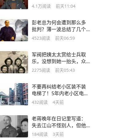
受不了提前离开
4.1万
阅读
前天11:04
彭老总为何会遭到那么多
批判？薄一波总结了几个
问题
4523
阅读
前天06:59
军阀把姨太太赏给士兵取
乐，没想到她一抬头，众
人皆退，无人敢近
2275
阅读
前天05:43
不要再纠结老小区装不装
电梯了！5年内老小区电梯
安装迎来大调整
432
阅读
4天前
老蒋晚年在日记里写道：
失去江山不怪别人，但他
们二人是罪魁祸首
184
阅读
3天前