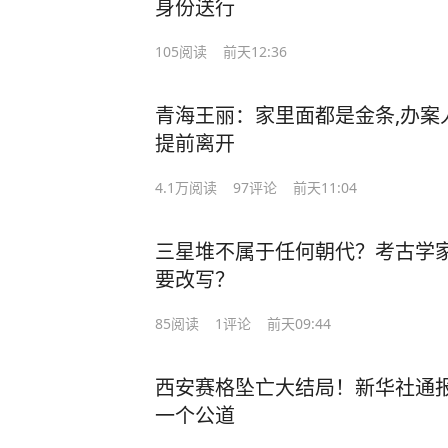
身份送行
105
阅读
前天12:36
青海王丽：家里面都是金条,办案
提前离开
4.1万
阅读
97
评论
前天11:04
三星堆不属于任何朝代？考古学
要改写？
85
阅读
1
评论
前天09:44
西安赛格坠亡大结局！新华社通
一个公道