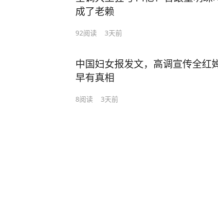
成了老赖
92
阅读
3天前
中国妇女报发文，高调宣传全红
早有真相
8
阅读
3天前