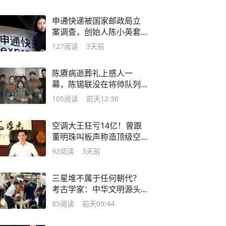
申通快递被国家邮政局立
案调查，创始人陈小英套
现百亿移居新加坡
127
阅读
3天前
陈赓病逝葬礼上感人一
幕，陈锡联没在将帅队列
里，以家属身份送行
105
阅读
前天12:36
空调大王狂亏14亿！曾跟
董明珠叫板声称造顶级空
调，现在成了老赖
92
阅读
3天前
三星堆不属于任何朝代？
考古学家：中华文明源头
难道真的要改写？
85
阅读
前天09:44