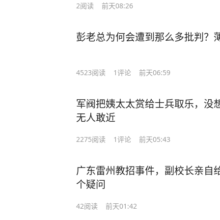
2
阅读
前天08:26
彭老总为何会遭到那么多批判？
4523
阅读
1
评论
前天06:59
军阀把姨太太赏给士兵取乐，没
无人敢近
2275
阅读
1
评论
前天05:43
广东雷州教招事件，副校长亲自
个疑问
42
阅读
前天01:42