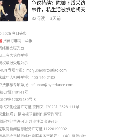
争议持续？陈璇下蹲采访
事件，私生活被扒底朝天
，走了上海涛路子
82
阅读
3天前
©
2026
今日头条
扫黄打非网上举报
网络谣言曝光台
网上有害信息举报
侵权举报受理公示
MCN 专项举报：mcnjubao@toutiao.com
未成年人相关举报：400-140-2108
算法推荐专项举报：sfjubao@bytedance.com
京ICP证140141号
京ICP备12025439号-3
网络文化经营许可证 京网文〔2023〕3628-111号
营业执照
广播电视节目制作经营许可证
出版物经营许可证
营业性演出许可证
互联网新闻信息服务许可证 11220190002
药品医疗器械网络信息服务备案编号：（京）网药械信