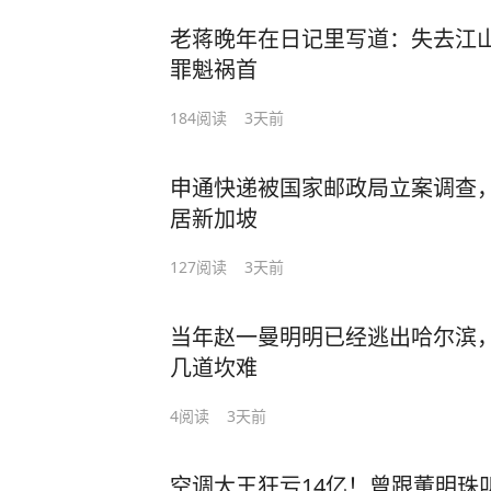
老蒋晚年在日记里写道：失去江
罪魁祸首
184
阅读
3天前
申通快递被国家邮政局立案调查
居新加坡
127
阅读
3天前
当年赵一曼明明已经逃出哈尔滨
几道坎难
4
阅读
3天前
空调大王狂亏14亿！曾跟董明珠