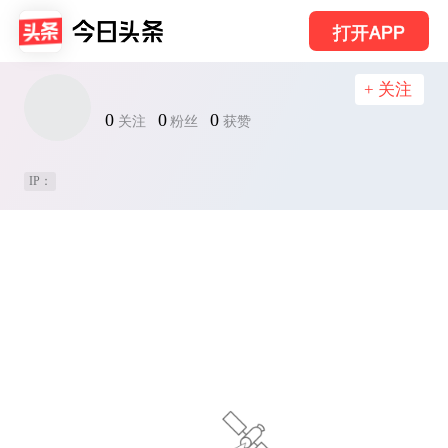
打开APP
+ 关注
0
0
0
关注
粉丝
获赞
IP：