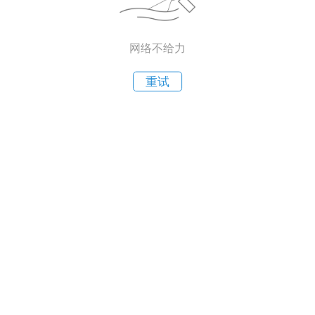
网络不给力
重试