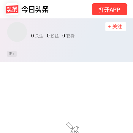
打开APP
+ 关注
0
0
0
关注
粉丝
获赞
IP：