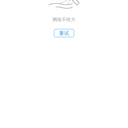
网络不给力
重试