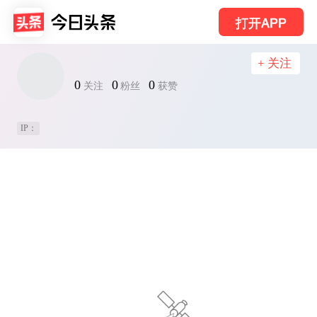
打开APP
+ 关注
0
0
0
关注
粉丝
获赞
IP：