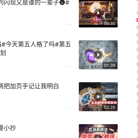
判闪现又是谁的一辈子🌚#
00:30
格#今天第五人格了吗#第五
计划
01:39
两把加页手记让我明白
02:26
要小抄