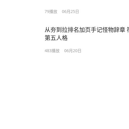
79
播放
06月25日
从夯到拉排名加页手记怪物辞章 
第五人格
483
播放
06月20日