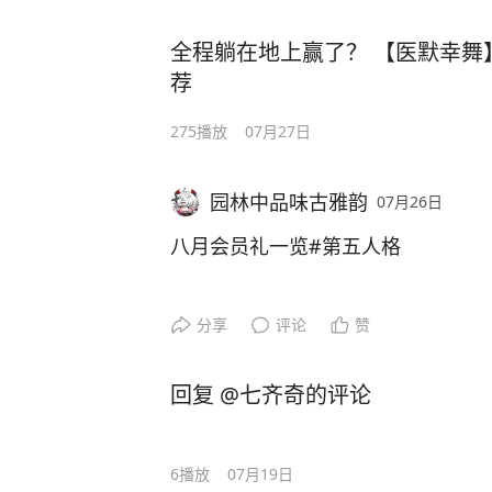
全程躺在地上赢了？ 【医默幸舞
荐
275
播放
07月27日
园林中品味古雅韵
07月26日
八月会员礼一览#第五人格
分享
评论
赞
回复 @七齐奇的评论
6
播放
07月19日