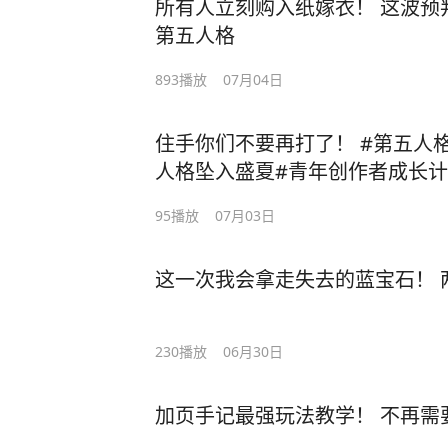
所有人立刻购入纸嫁衣！ 这波预
第五人格
893
播放
07月04日
住手你们不要再打了！ #第五人
人格坠入盛夏#青年创作者成长
95
播放
07月03日
这一次我会拿走失去的蓝宝石！ 
230
播放
06月30日
加页手记最强玩法教学！ 不再需