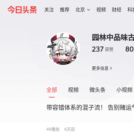
关注
推荐
北京
视频
财经
科
园林中品味
237
80
获赞
更多信息
全部
视频
微头条
小视频
带容错体系的混子流！ 告别赌运
49
播放
6天前