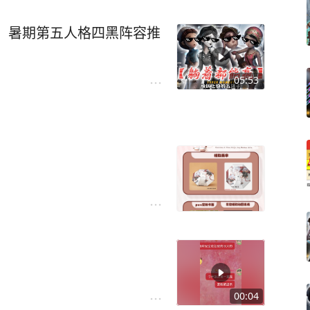
】暑期第五人格四黑阵容推
05:53
00:04