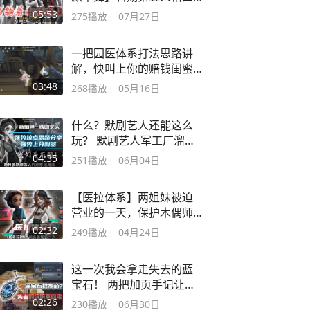
黑阵容推荐
05:53
275
播放
07月27日
一把园医体系打法思路讲
解，快叫上你的赔钱闺蜜
一起来看！
03:48
268
播放
05月16日
什么？默剧艺人还能这么
玩？ 默剧艺人军工厂溜鬼
思路
04:35
251
播放
06月04日
【医拉体系】两姐妹被迫
营业的一天，保护木偶师
拿下三跑！
02:32
249
播放
04月24日
这一次我会拿走失去的蓝
宝石！ 两把加页手记让我
明白
02:26
230
播放
06月30日