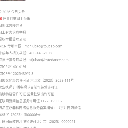
©
2026
今日头条
扫黄打非网上举报
网络谣言曝光台
网上有害信息举报
侵权举报受理公示
MCN 专项举报：mcnjubao@toutiao.com
未成年人相关举报：400-140-2108
算法推荐专项举报：sfjubao@bytedance.com
京ICP证140141号
京ICP备12025439号-3
网络文化经营许可证 京网文〔2023〕3628-111号
营业执照
广播电视节目制作经营许可证
出版物经营许可证
营业性演出许可证
互联网新闻信息服务许可证 11220190002
药品医疗器械网络信息服务备案编号：（京）网药械信
息备字（2023）第00006号
互联网宗教信息服务许可证：京（2025）0000021