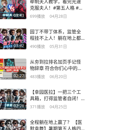
牵制夫人教学，看完光速
克服夫人！#第五人格 #第
五人格庄园速递
03:43
699
播放
04月28日
园丁不带丁体系，监管全
程挂不上人！躺在地上都
能赢！#第五人格
03:42
490
播放
05月31日
从夯到拉排名加页手记怪
物辞章 符合你们心中的排
名吗？#第五人格
02:27
483
播放
06月20日
【幸园医拉】一把三个工
具箱，打得监管者自闭！#
第五人格
02:28
371
播放
04月25日
全程躺在地上赢了？ 【医
默幸舞】暑期第五人格四