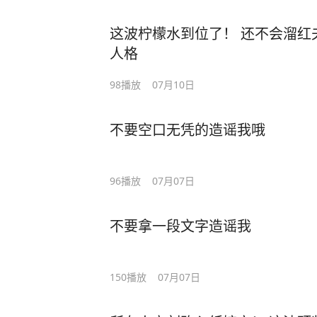
这波柠檬水到位了！ 还不会溜红
人格
98
播放
07月10日
不要空口无凭的造谣我哦
96
播放
07月07日
不要拿一段文字造谣我
150
播放
07月07日