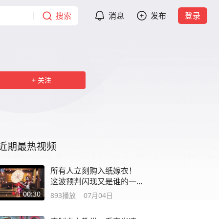
搜索
消息
发布
登录
关注
近期最热视频
所有人立刻购入纸嫁衣！
这波预判闪现又是谁的一
辈子🌚#第五人格
00:30
893
播放
07月04日