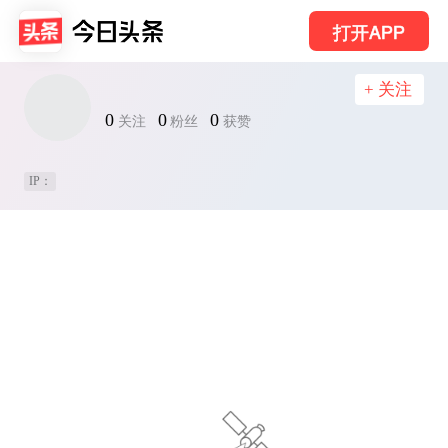
打开APP
+ 关注
0
0
0
关注
粉丝
获赞
IP：