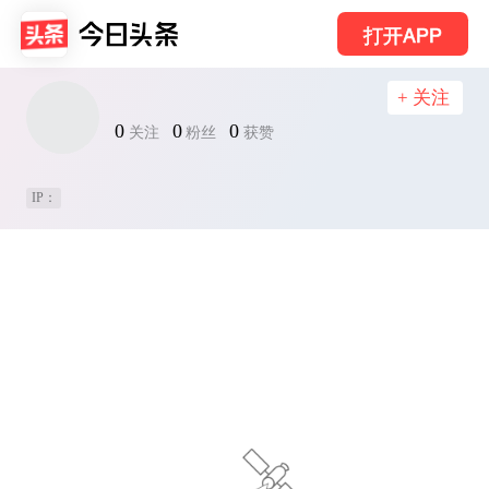
打开APP
+ 关注
0
0
0
关注
粉丝
获赞
IP：