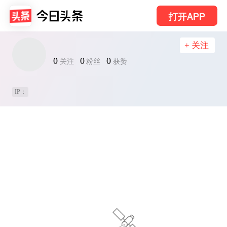
打开APP
+ 关注
0
0
0
关注
粉丝
获赞
IP：