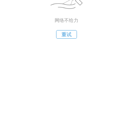
网络不给力
重试