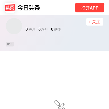
打开APP
+ 关注
0
0
0
关注
粉丝
获赞
IP：