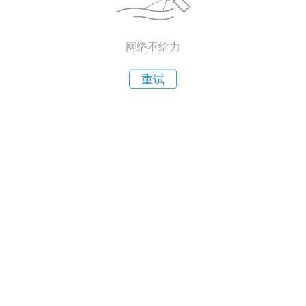
网络不给力
重试