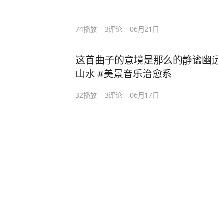
74
播放
3
评论
06月21日
这首曲子的意境是那么的静谧幽
山水 #美景音乐治愈系
32
播放
3
评论
06月17日