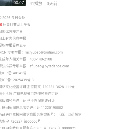
00:07
41
播放
3天前
©
2026
今日头条
扫黄打非网上举报
网络谣言曝光台
网上有害信息举报
侵权举报受理公示
MCN 专项举报：mcnjubao@toutiao.com
未成年人相关举报：400-140-2108
算法推荐专项举报：sfjubao@bytedance.com
京ICP证140141号
京ICP备12025439号-3
网络文化经营许可证 京网文〔2023〕3628-111号
营业执照
广播电视节目制作经营许可证
出版物经营许可证
营业性演出许可证
互联网新闻信息服务许可证 11220190002
药品医疗器械网络信息服务备案编号：（京）网药械信
息备字（2023）第00006号
互联网宗教信息服务许可证：京（2025）0000021