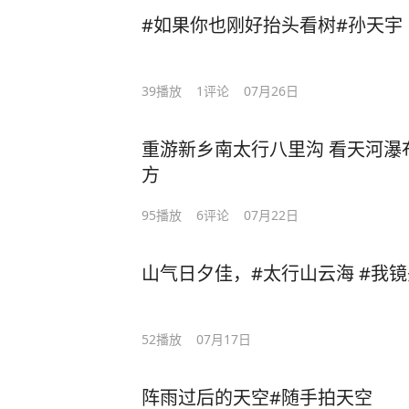
#如果你也刚好抬头看树#孙天宇
39
播放
1
评论
07月26日
重游新乡南太行八里沟 看天河瀑
方
95
播放
6
评论
07月22日
山气日夕佳，#太行山云海 #我
52
播放
07月17日
阵雨过后的天空#随手拍天空