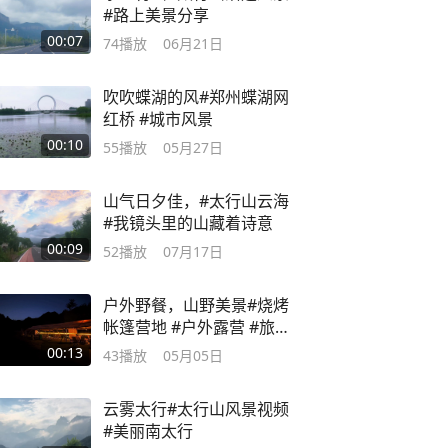
#路上美景分享
00:07
74
播放
06月21日
吹吹蝶湖的风#郑州蝶湖网
红桥 #城市风景
00:10
55
播放
05月27日
山气日夕佳，#太行山云海
#我镜头里的山藏着诗意
00:09
52
播放
07月17日
户外野餐，山野美景#烧烤
帐篷营地 #户外露营 #旅游
vlog
00:13
43
播放
05月05日
云雾太行#太行山风景视频
#美丽南太行