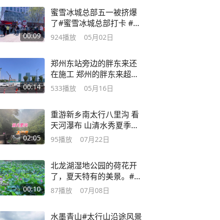
蜜雪冰城总部五一被挤爆
了#蜜雪冰城总部打卡 #人
山人海的雪王
00:09
924
播放
05月02日
郑州东站旁边的胖东来还
在施工 郑州的胖东来超市
何时开业呢？
00:14
533
播放
05月16日
重游新乡南太行八里沟 看
天河瀑布 山清水秀夏季游
玩好地方
02:05
95
播放
07月22日
北龙湖湿地公园的荷花开
了，夏天特有的美景。#正
是赏荷好时节
00:10
87
播放
07月08日
水墨青山#太行山沿途风景