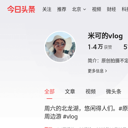
关注
推荐
北京
视频
财经
科
米可的vlog
1.4
5
万
获赞
简介：
原创拍摄不
更多信息
全部
文章
视频
微头条
周六的北龙湖，悠闲得人们。#原创
周边游 #vlog