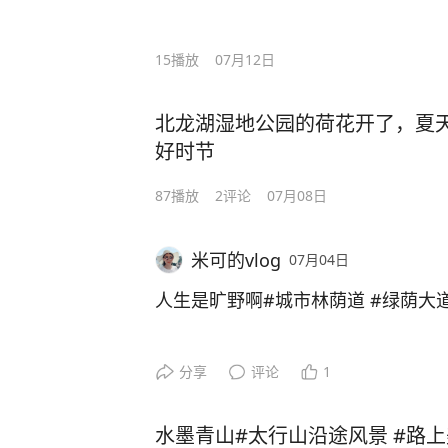
15
播放
07月12日
北龙湖湿地公园的荷花开了，夏
好时节
87
播放
2
评论
07月08日
米可的vlog
07月04日
人生是旷野啊#城市林荫道 #绿荫大
分享
评论
1
水墨青山#太行山沿途风景 #路