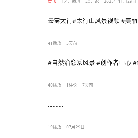
置顶
1.4万
播放
20
评论
2025年11月29日
云雾太行#太行山风景视频 #美
41
播放
3天前
#自然治愈系风景 #创作者中心 
40
播放
1
评论
7天前
..........
19
播放
07月29日