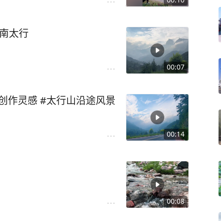
丽南太行
00:07
#创作灵感 #太行山沿途风景
00:14
00:08