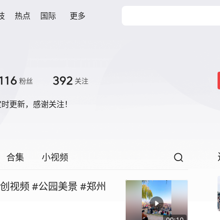
技
热点
国际
更多
116
392
粉丝
关注
定时更新，感谢关注！
合集
小视频
视频 #公园美景 #郑州
00:10