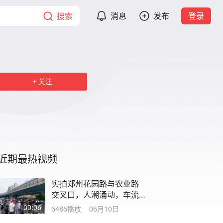
搜索
消息
发布
登录
关注
近期最热视频
实拍郑州花园路与农业路
交叉口，人潮涌动，车流
不息。#街景随拍
00:06
6486
播放
06月10日