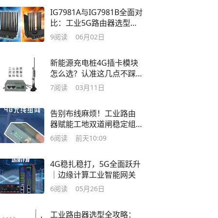
IG7981A与IG7981B全面对
比：工业5G路由器选型指
南
9
阅读
06月02日
新能源充电桩4G插卡模块
怎么选？认准这几点不踩
坑
7
阅读
03月11日
告别布线麻烦！工业路由
器赋能工地双道闸稳定组
网
6
阅读
前天10:09
4G稳扎稳打，5G全面跃升
｜边缘计算工业智能网关
6
阅读
05月26日
工业路由器选型全攻略：