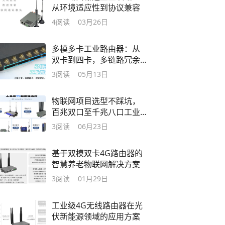
从环境适应性到协议兼容
4
阅读
03月26日
多模多卡工业路由器：从
双卡到四卡，多链路冗余
安全稳定不掉线
3
阅读
05月13日
物联网项目选型不踩坑，
百兆双口至千兆八口工业
4G路由器对比
3
阅读
06月23日
基于双模双卡4G路由器的
智慧养老物联网解决方案
3
阅读
01月29日
工业级4G无线路由器在光
伏新能源领域的应用方案