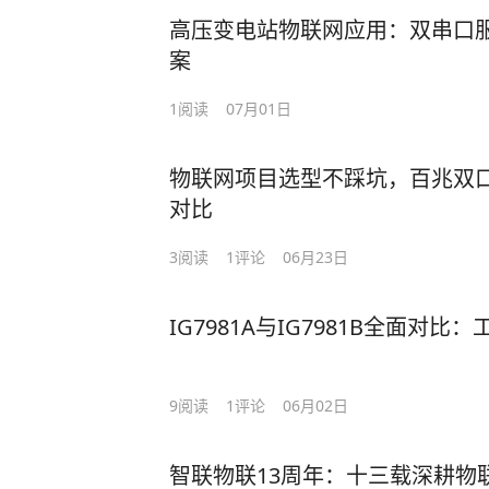
高压变电站物联网应用：双串口
案
1
阅读
07月01日
物联网项目选型不踩坑，百兆双口
对比
3
阅读
1
评论
06月23日
IG7981A与IG7981B全面对
9
阅读
1
评论
06月02日
智联物联13周年：十三载深耕物