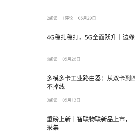
2
阅读
1
评论
05月29日
4G稳扎稳打，5G全面跃升｜边
6
阅读
05月26日
多模多卡工业路由器：从双卡到
不掉线
3
阅读
05月13日
重磅上新｜智联物联新品上市，
采集