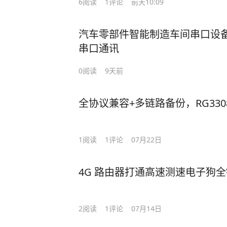
6
阅读
1
评论
前天10:09
汽车零部件智能制造车间串口设备
串口通讯
0
阅读
9天前
全协议兼容+多链路备份，RG330
1
阅读
1
评论
07月22日
4G 路由器打通高速测速电子狗
2
阅读
1
评论
07月14日