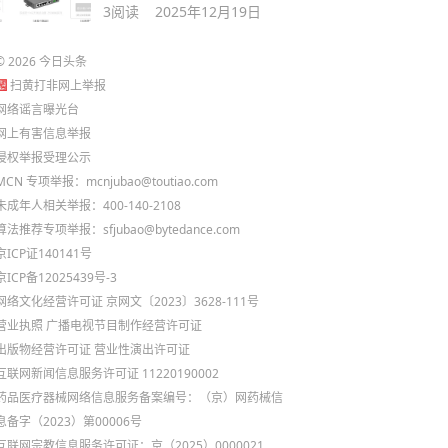
3
阅读
2025年12月19日
©
2026
今日头条
扫黄打非网上举报
网络谣言曝光台
网上有害信息举报
侵权举报受理公示
MCN 专项举报：mcnjubao@toutiao.com
未成年人相关举报：400-140-2108
算法推荐专项举报：sfjubao@bytedance.com
京ICP证140141号
京ICP备12025439号-3
网络文化经营许可证 京网文〔2023〕3628-111号
营业执照
广播电视节目制作经营许可证
出版物经营许可证
营业性演出许可证
互联网新闻信息服务许可证 11220190002
药品医疗器械网络信息服务备案编号：（京）网药械信
息备字（2023）第00006号
互联网宗教信息服务许可证：京（2025）0000021