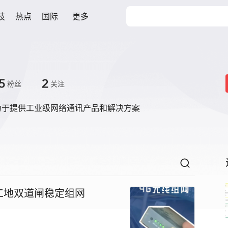
技
热点
国际
更多
5
2
粉丝
关注
力于提供工业级网络通讯产品和解决方案
工地双道闸稳定组网