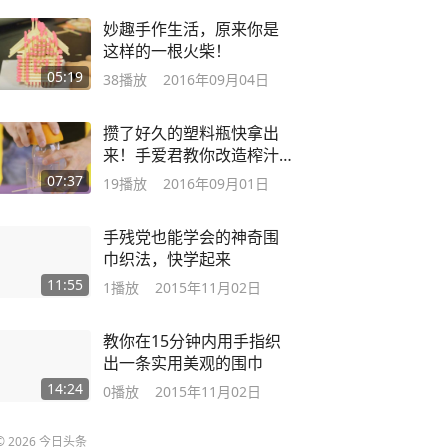
妙趣手作生活，原来你是
这样的一根火柴！
05:19
38
播放
2016年09月04日
攒了好久的塑料瓶快拿出
来！手爱君教你改造榨汁
机、净水
07:37
19
播放
2016年09月01日
手残党也能学会的神奇围
巾织法，快学起来
11:55
1
播放
2015年11月02日
教你在15分钟内用手指织
出一条实用美观的围巾
14:24
0
播放
2015年11月02日
©
2026
今日头条