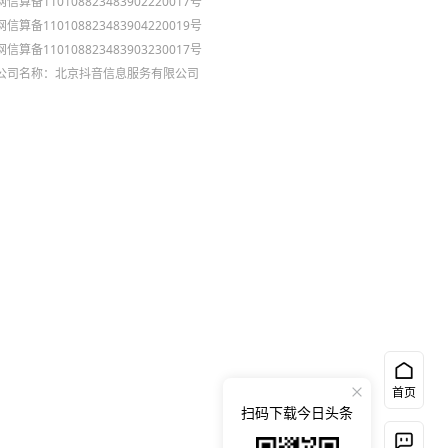
网信算备110108823483902220017号
网信算备110108823483904220019号
网信算备110108823483903230017号
公司名称：北京抖音信息服务有限公司
首页
扫码下载今日头条