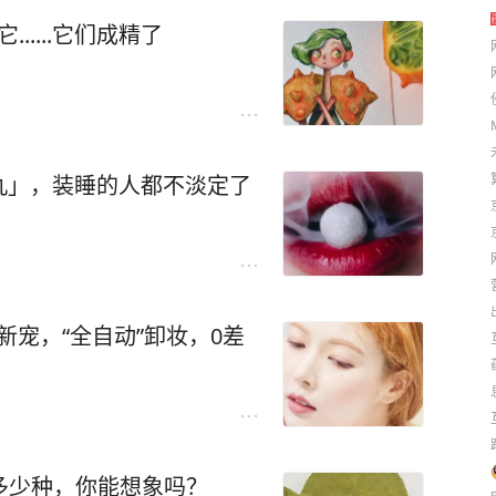
.....它们成精了
丸」，装睡的人都不淡定了
新宠，“全自动”卸妆，0差
有多少种，你能想象吗？