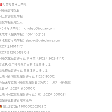
扫黄打非网上举报
网络谣言曝光台
网上有害信息举报
侵权举报受理公示
MCN 专项举报：mcnjubao@toutiao.com
未成年人相关举报：400-140-2108
算法推荐专项举报：sfjubao@bytedance.com
京ICP证140141号
京ICP备12025439号-3
网络文化经营许可证 京网文〔2023〕3628-111号
营业执照
广播电视节目制作经营许可证
出版物经营许可证
营业性演出许可证
互联网新闻信息服务许可证 11220190002
药品医疗器械网络信息服务备案编号：（京）网药械信
息备字（2023）第00006号
互联网宗教信息服务许可证：京（2025）0000021
跟帖评论自律管理承诺书
京公网安备 11000002002023号