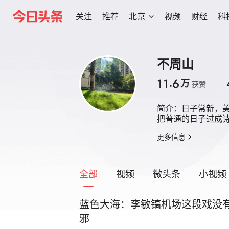
关注
推荐
北京
视频
财经
科
不周山
11.6
万
获赞
简介：
日子常新，美
把普通的日子过成
更多信息
全部
视频
微头条
小视频
蓝色大海：李敏镐机场这段戏没
邪