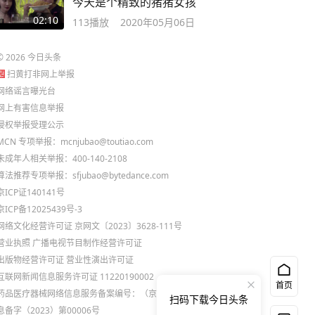
今天是个精致的猪猪女孩
02:10
113
播放
2020年05月06日
©
2026
今日头条
扫黄打非网上举报
网络谣言曝光台
网上有害信息举报
侵权举报受理公示
MCN 专项举报：mcnjubao@toutiao.com
未成年人相关举报：400-140-2108
算法推荐专项举报：sfjubao@bytedance.com
京ICP证140141号
京ICP备12025439号-3
网络文化经营许可证 京网文〔2023〕3628-111号
营业执照
广播电视节目制作经营许可证
出版物经营许可证
营业性演出许可证
互联网新闻信息服务许可证 11220190002
首页
药品医疗器械网络信息服务备案编号：（京）网药械信
扫码下载今日头条
息备字（2023）第00006号