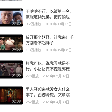
干啥啥不行，吃饭第一名，
就服这俩兄弟，把传销组织
都干倒
07:20
9.2万
播放
2020年09月23日
放开那个妖怪，让我来！千
万别看不起胖子
04:53
1.3万
播放
2020年05月06日
打我可以，说我丑就是不
行，小岳岳真不愧是郭德
纲最喜欢的弟子
01:06
278
播放
2020年05月07日
男人骚起来就没女人什么
事了，西游降魔，文章跳
舞名场面
02:38
252
播放
2020年04月30日