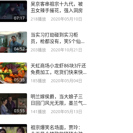
吴京客串祖宗十九代，被
丑女辣手摧花，强入洞房
07:17
218
播放
2020年05月10日
当实习打劫碰到实习柜
员，枪都没有，笑S个仙人
板板
04:52
203
播放
2020年10月21日
天虹商场小龙虾86块3斤还
免费加工，吃货们快来快
来～
05:35
185
播放
2020年05月04日
明兰嫁侯爵，当大娘子三
日回门风光无限，墨兰气
炸
03:55
141
播放
2020年05月13日
祖宗爆笑名场面，贾玲：