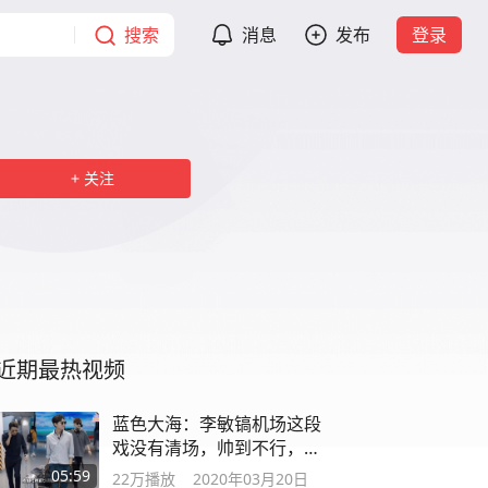
搜索
消息
发布
登录
关注
近期最热视频
蓝色大海：李敏镐机场这段
戏没有清场，帅到不行，可
正可邪
05:59
22万
播放
2020年03月20日