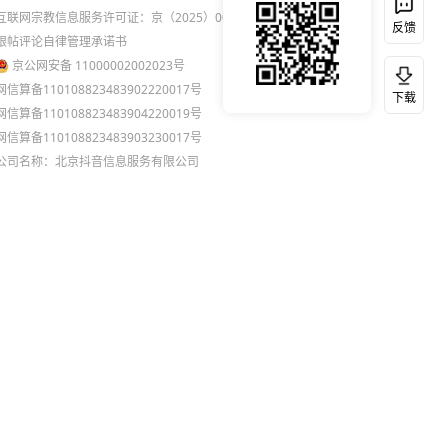
互联网宗教信息服务许可证：京（2025）0000021
反馈
跟帖评论自律管理承诺书
京公网安备 11000002002023号
网信算备110108823483902220017号
下载
网信算备110108823483904220019号
网信算备110108823483903230017号
公司名称：北京抖音信息服务有限公司