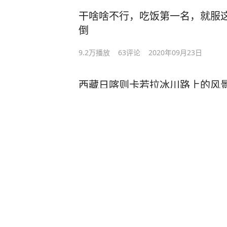
干啥啥不行，吃饭第一名，就服
倒
9.2万
播放
63
评论
2020年09月23日
西藏日喀则卡若拉冰川路上的风
一次
91
播放
2020年08月18日
笑到抽疯的房地产广告，不好笑
102
播放
1
评论
2020年07月15日