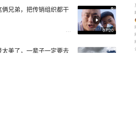
这俩兄弟，把传销组织都干
07:20
景太美了，一辈子一定要去
00:10
你骂我标配
02:08