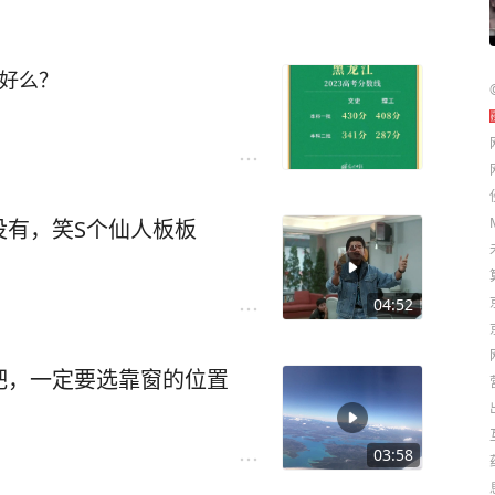
还好么？
没有，笑S个仙人板板
04:52
吧，一定要选靠窗的位置
03:58