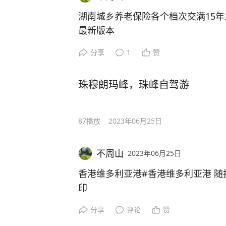
湖南城乡养老保险各个档次交满15
最新版本
分享
1
赞
珠穆朗玛峰，珠峰自驾游
87
播放
2023年06月25日
不周山
2023年06月25日
香港维多利亚港#香港维多利亚港 随
印
现在去香港太方便了
分享
评论
赞