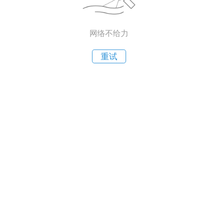
网络不给力
重试