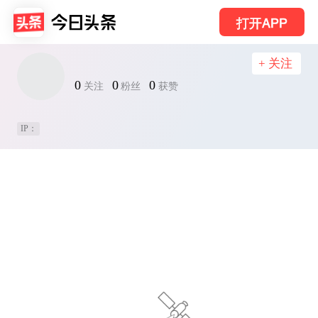
打开APP
+ 关注
0
0
0
关注
粉丝
获赞
IP：