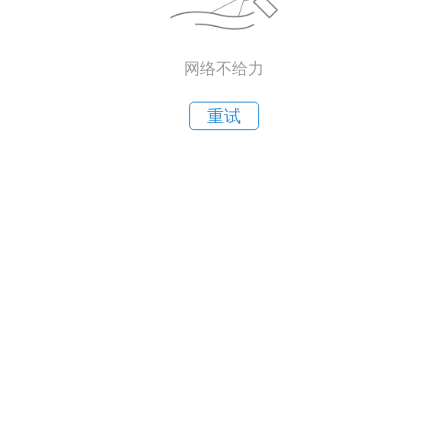
网络不给力
重试