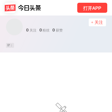
打开APP
+ 关注
0
0
0
关注
粉丝
获赞
IP：