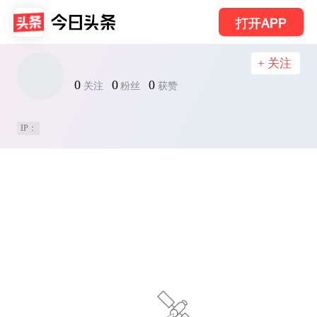
打开APP
+ 关注
0
0
0
关注
粉丝
获赞
IP：