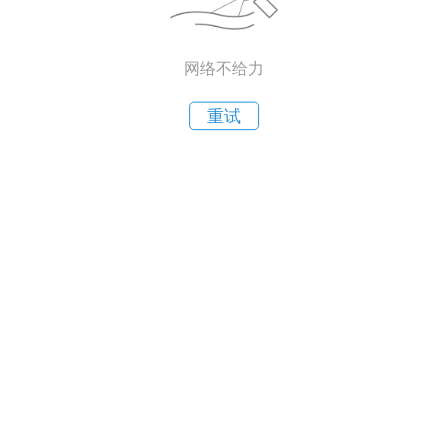
网络不给力
重试