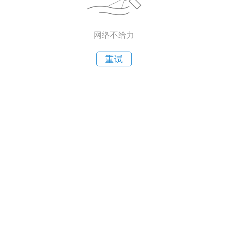
网络不给力
重试