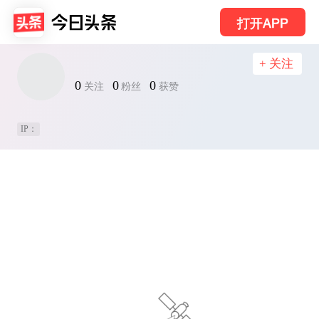
打开APP
+ 关注
0
0
0
关注
粉丝
获赞
IP：