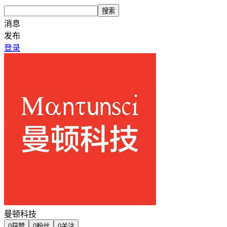
搜索
消息
发布
登录
曼顿科技
0
获赞
0
粉丝
0
关注