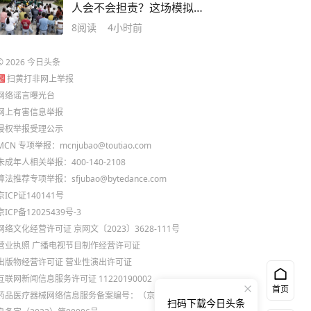
人会不会担责？这场模拟
庭审告诉你
8
阅读
4小时前
©
2026
今日头条
扫黄打非网上举报
网络谣言曝光台
网上有害信息举报
侵权举报受理公示
MCN 专项举报：mcnjubao@toutiao.com
未成年人相关举报：400-140-2108
算法推荐专项举报：sfjubao@bytedance.com
京ICP证140141号
京ICP备12025439号-3
网络文化经营许可证 京网文〔2023〕3628-111号
营业执照
广播电视节目制作经营许可证
出版物经营许可证
营业性演出许可证
互联网新闻信息服务许可证 11220190002
首页
药品医疗器械网络信息服务备案编号：（京）网药械信
扫码下载今日头条