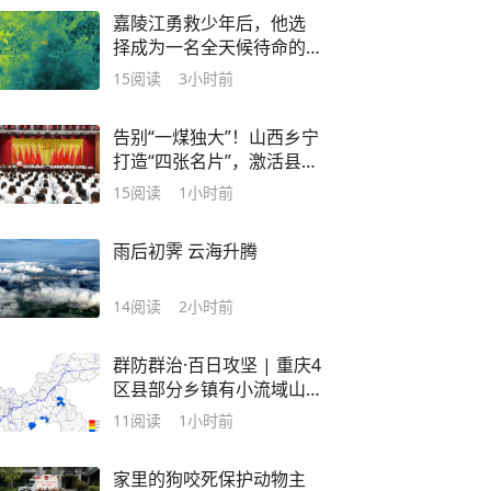
嘉陵江勇救少年后，他选
择成为一名全天候待命的
救援志愿者
15
阅读
3小时前
告别“一煤独大”！山西乡宁
打造“四张名片”，激活县域
发展新动能
15
阅读
1小时前
雨后初霁 云海升腾
14
阅读
2小时前
群防群治·百日攻坚 | 重庆4
区县部分乡镇有小流域山
洪灾害气象风险
11
阅读
1小时前
家里的狗咬死保护动物主