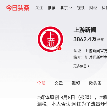
关注
推荐
北京
视频
财经
科
上游新闻
3862.4
万
获赞
认证：
上游新闻官
简介：
新时代新型
更多信息
全部
文章
视频
微头条
#媒体原创 8月8日（报道），
漏税，本人否认:网红为了流量炒