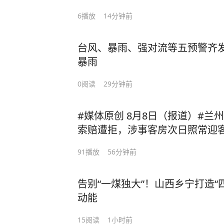
就永久退网。双方各执一词 静待
6
播放
14分钟前
税漏税
台风、暴雨、强对流等五预警齐
暴雨
0
阅读
29分钟前
#媒体原创 8月8日（报道）#兰
索赔遭拒，涉事客房次日照常迎
之处 建议走司法途径 （上游新闻
91
播放
56分钟前
泄物住客索赔遭拒 #涉事酒店回
告别“一煤独大”！山西乡宁打造“
动能
15
阅读
1小时前