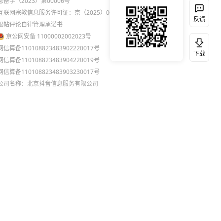
息备字（2023）第00006号
互联网宗教信息服务许可证：京（2025）0000021
反馈
跟帖评论自律管理承诺书
京公网安备 11000002002023号
网信算备110108823483902220017号
下载
网信算备110108823483904220019号
网信算备110108823483903230017号
公司名称：北京抖音信息服务有限公司