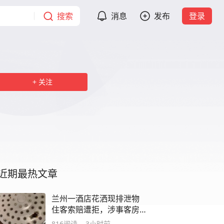
搜索
消息
发布
登录
关注
近期最热文章
兰州一酒店花洒现排泄物
住客索赔遭拒，涉事客房
次日照常迎客，酒店回应
816
阅读
3小时前