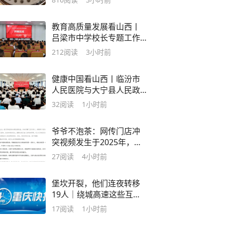
教育高质量发展看山西丨
吕梁市中学校长专题工作
培训班开班
212
阅读
3小时前
健康中国看山西丨临汾市
人民医院与大宁县人民政
府签署大宁县医疗集团托
32
阅读
1小时前
管协议
爷爷不泡茶：网传门店冲
突视频发生于2025年，双
方已达成和解
27
阅读
4小时前
堡坎开裂，他们连夜转移
19人｜绕城高速这些互通
匝道交通有管制
17
阅读
1小时前