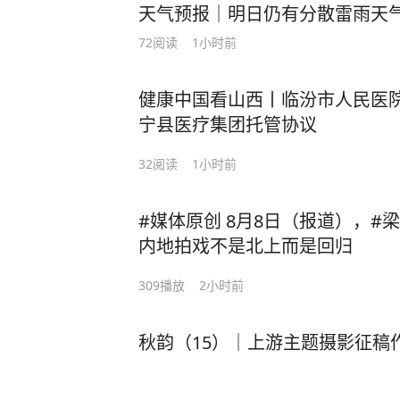
天气预报｜明日仍有分散雷雨天气
72
阅读
1小时前
健康中国看山西丨临汾市人民医
宁县医疗集团托管协议
32
阅读
1小时前
#媒体原创 8月8日（报道），#梁家辉百花奖现场哽咽称来
内地拍戏不是北上而是回归
309
播放
2小时前
秋韵（15）｜上游主题摄影征稿