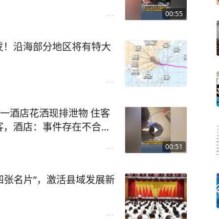
官方结果。#汪海林否认偷
00:55
发！沿海部分地区将有特大
州一酒店花洒现排泄物 住客
客，酒店：事件存在不合理
记者 周荞）#酒店花洒现排
00:51
应花洒现排泄物
四张名片”，激活县域发展新