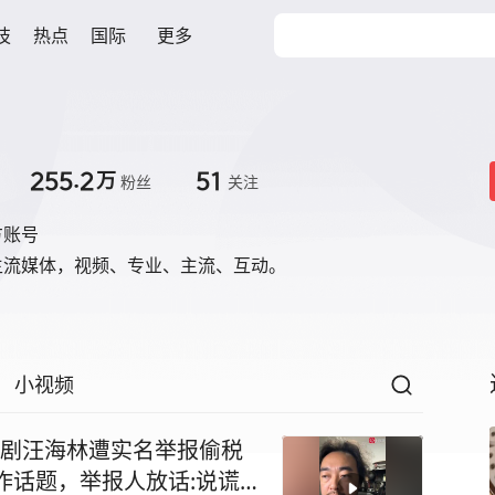
技
热点
国际
更多
255.2
51
万
粉丝
关注
方账号
主流媒体，视频、专业、主流、互动。
小视频
#编剧汪海林遭实名举报偷税
作话题，举报人放话:说谎