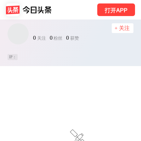
打开APP
+ 关注
0
0
0
关注
粉丝
获赞
IP：