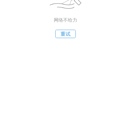
网络不给力
重试