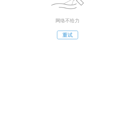
网络不给力
重试