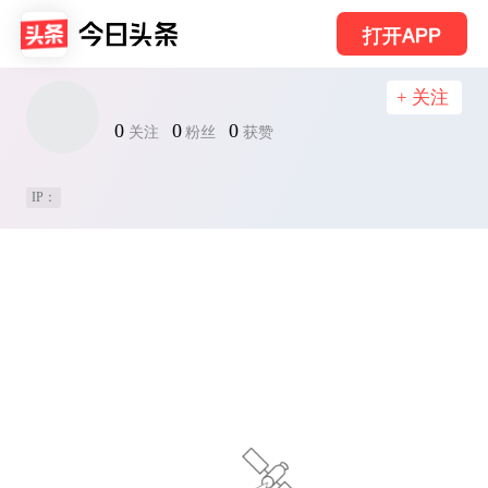
打开APP
+ 关注
0
0
0
关注
粉丝
获赞
IP：