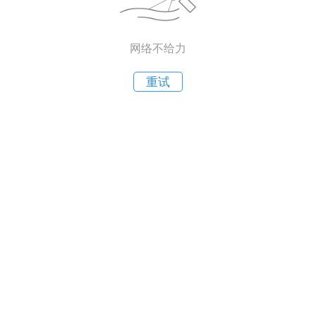
网络不给力
重试