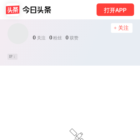
打开APP
+ 关注
0
0
0
关注
粉丝
获赞
IP：