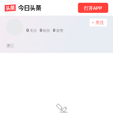
打开APP
+ 关注
0
0
0
关注
粉丝
获赞
IP：