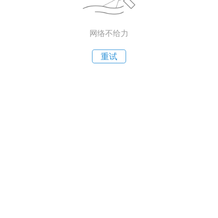
网络不给力
重试