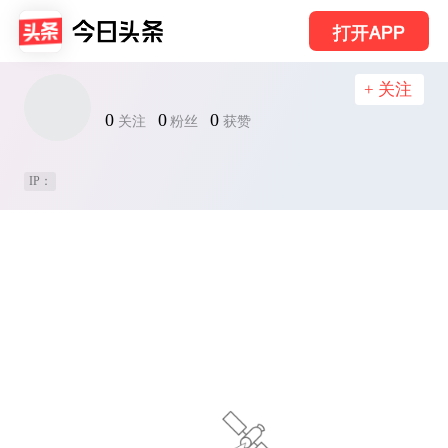
打开APP
+ 关注
0
0
0
关注
粉丝
获赞
IP：