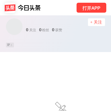
打开APP
+ 关注
0
0
0
关注
粉丝
获赞
IP：