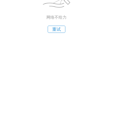
网络不给力
重试