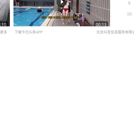
9
10
:10
00:13
更多
下载今日头条APP
北京抖音信息服务有限
再拖10分钟，后果不堪设想
©
20
小婊渣神吐槽
7
评论
昨天09:02
扫
网络
正在抛弃旅行社？
网上
侵权
MCN
未成年
算法推
京IC
京IC
网络
方悬赏8万通缉
营业