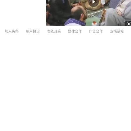
00
加入头条
用户协议
隐私政策
媒体合作
广告合作
友情链接
伊朗媒体发布伊朗最高领袖视频
央视新闻
1534
评论
2小时前
“大规模闭店、订单暴跌50%”，中国人
三联生活周刊
295
评论
8小时前
寿江说法｜27岁女子成卖淫集团主犯，警