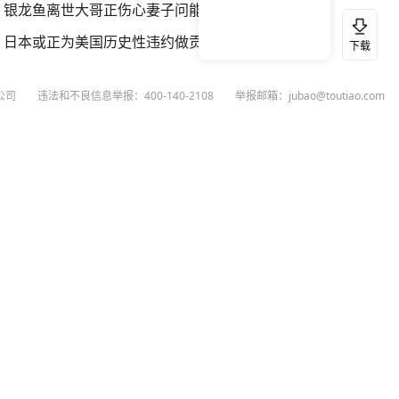
银龙鱼离世大哥正伤心妻子问能吃不
日本或正为美国历史性违约做贡献
下载
公司
违法和不良信息举报：400-140-2108
举报邮箱：jubao@toutiao.com
扫码下载今日头条APP
看最新、最热资讯内容
26
今日头条
黄打非网上举报
谣言曝光台
有害信息举报
举报受理公示
 专项举报：mcnjubao@toutiao.com
人相关举报：400-140-2108
荐专项举报：sfjubao@bytedance.com
P证140141号
P备12025439号-3
文化经营许可证 京网文〔2023〕3628-111号
执照
广播电视节目制作经营许可证