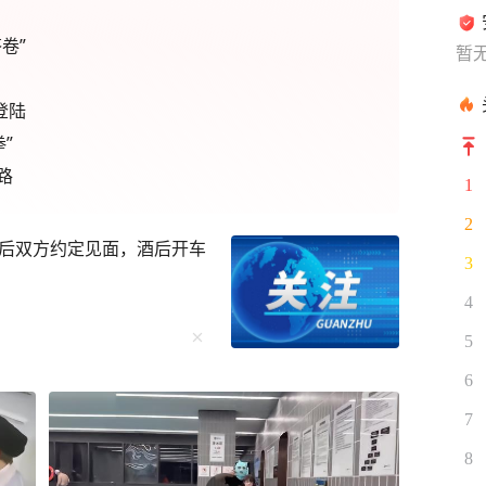
卷”
暂
登陆
”
路
1
2
后双方约定见面，酒后开车
3
4
5
6
7
8