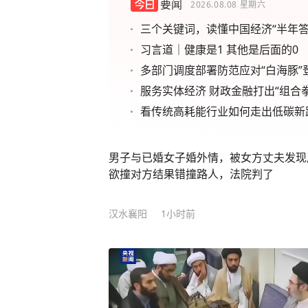
要闻
2026.08.08
星期六
三个关键词，读懂中国经济“半年答
习言道｜健康是1 其他是后面的0
多部门调度部署防范应对“白海豚”
服务实体经济 财政金融打出“组合拳
看传统高耗能行业如何走出低碳新
男子与已婚女子婚外情，被女方丈夫发现
欲撞对方结果错撞路人，法院判了
汉水襄阳
1小时前