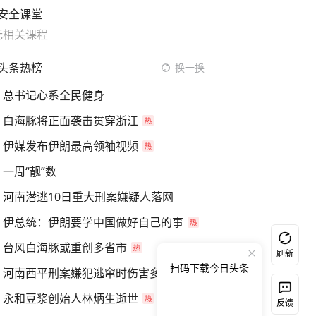
安全课堂
无相关课程
头条热榜
换一换
总书记心系全民健身
白海豚将正面袭击贯穿浙江
伊媒发布伊朗最高领袖视频
一周“靓”数
河南潜逃10日重大刑案嫌疑人落网
伊总统：伊朗要学中国做好自己的事
台风白海豚或重创多省市
刷新
扫码下载今日头条
河南西平刑案嫌犯逃窜时伤害多人
永和豆浆创始人林炳生逝世
反馈