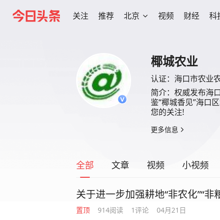
关注
推荐
北京
视频
财经
科
椰城农业
认证：
海口市农业
简介：
权威发布海口
鉴“椰城香见”海口
您的关注!
更多信息
全部
文章
视频
小视频
关于进一步加强耕地“非农化”“非
置顶
914
阅读
1
评论
04月21日