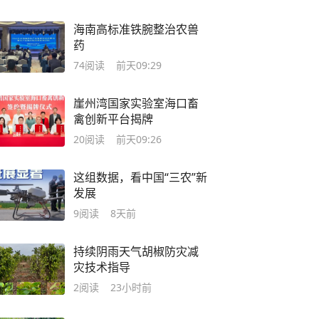
海南高标准铁腕整治农兽
药
74
阅读
前天09:29
崖州湾国家实验室海口畜
禽创新平台揭牌
20
阅读
前天09:26
这组数据，看中国“三农”新
发展
9
阅读
8天前
持续阴雨天气胡椒防灾减
灾技术指导
2
阅读
23小时前