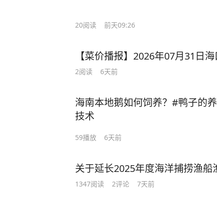
20
阅读
前天09:26
【菜价播报】2026年07月31
2
阅读
6天前
海南本地鹅如何饲养？#鸭子的养殖
技术
59
播放
6天前
关于延长2025年度海洋捕捞渔
1347
阅读
2
评论
7天前