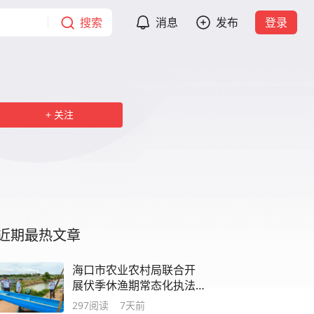
搜索
消息
发布
登录
关注
近期最热文章
海口市农业农村局联合开
展伏季休渔期常态化执法
巡查工作
297
阅读
7天前