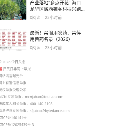
产业落地“多点开花” 海口
龙华区城西镇乡村振兴跑
出加速度
0
阅读
23小时前
最新！禁限用农药、禁停
用兽药名录（2026）
0
阅读
23小时前
©
2026
今日头条
扫黄打非网上举报
网络谣言曝光台
网上有害信息举报
侵权举报受理公示
MCN 专项举报：mcnjubao@toutiao.com
未成年人相关举报：400-140-2108
算法推荐专项举报：sfjubao@bytedance.com
京ICP证140141号
京ICP备12025439号-3