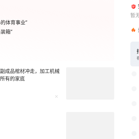
暂
的体育事业”
装箱”
1
2
4副成品棺材冲走，加工机械
3
己所有的家底
4
5
6
7
8