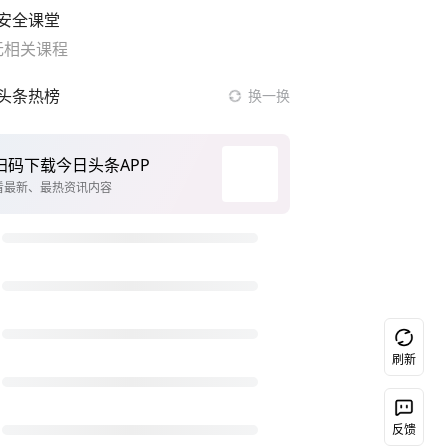
安全课堂
无相关课程
头条热榜
换一换
从科技创新看开局起步的时与势
台风白海豚正式登陆
上海中心千吨“镇楼神器”摆动明显
前7个月我国区域外贸增势稳健
于东来回应胖东来近25年老店年底关闭
台湾记者直面白海豚紧抓杆不敢松手
多家车企将回归实体按键
刷新
扫码下载今日头条
白海豚登陆强度略强于巴威
司机瞥见竹子晃动紧急停车躲过滑坡
反馈