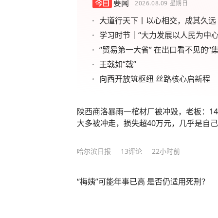
要闻
2026.08.09
星期日
大道行天下丨以心相交，成其久远
学习时节｜“大力发展以人民为中心
“贸易第一大省” 在出口看不见的“集
王戟如“戟”
向西开放筑枢纽 丝路核心启新程
陕西商洛暴雨一棺材厂被冲毁，老板：1
大多被冲走，损失超40万元，几乎是自
哈尔滨日报
13
评论
22小时前
“梅姨”可能年事已高 是否仍适用死刑？