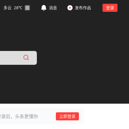
多云
28
℃
良
消息
发布作品
登录
登录后，头条更懂你
立即登录