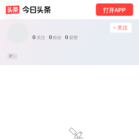
打开APP
+ 关注
0
0
0
关注
粉丝
获赞
IP：