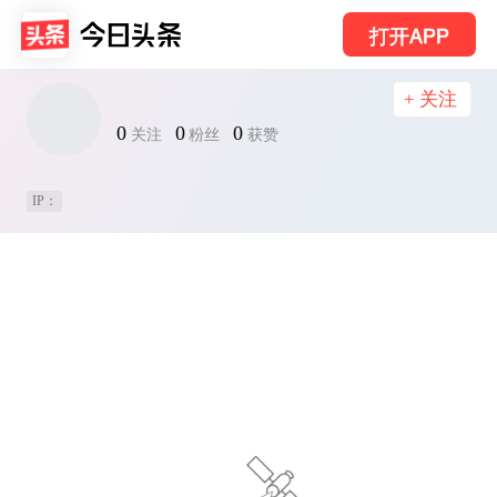
打开APP
+ 关注
0
0
0
关注
粉丝
获赞
IP：