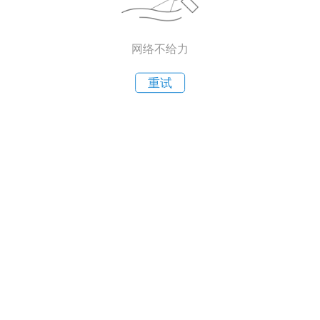
网络不给力
重试