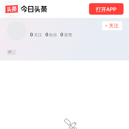
打开APP
+ 关注
0
0
0
关注
粉丝
获赞
IP：