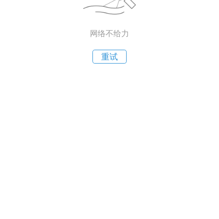
网络不给力
重试