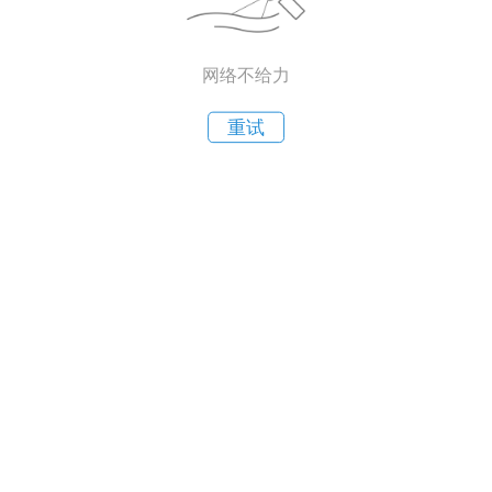
网络不给力
重试