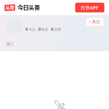
打开APP
+ 关注
0
0
0
关注
粉丝
获赞
IP：