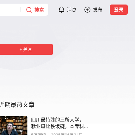
搜索
消息
发布
登录
关注
近期最热文章
四川最特殊的三所大学，
就业堪比铁饭碗，本专科
都有机会。
5万
阅读
2025年06月24日