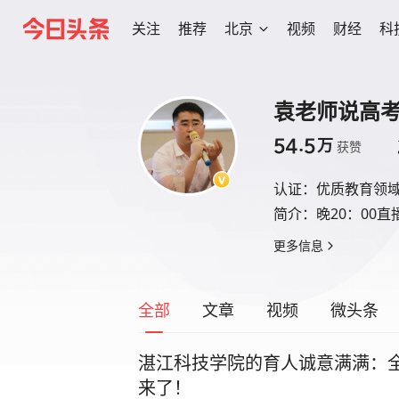
关注
推荐
北京
视频
财经
科
袁老师说高
54.5
万
获赞
认证：
优质教育领
简介：
晚20：00
更多信息
全部
文章
视频
微头条
湛江科技学院的育人诚意满满：
来了！