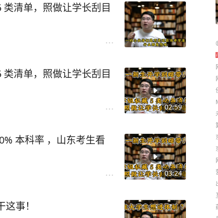
5 类清单，照做让学长刮目
5 类清单，照做让学长刮目
02:59
% 本科率 ，山东考生看
03:24
干这事！