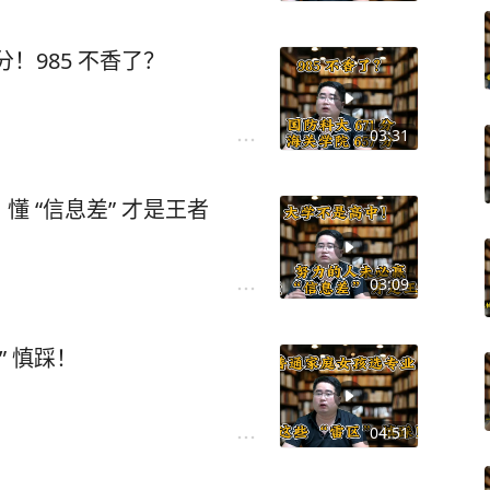
 分！985 不香了？
03:31
 “信息差” 才是王者
03:09
” 慎踩！
04:51