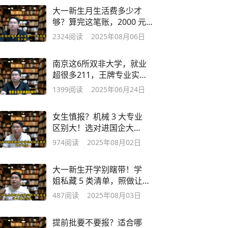
大一新生月生活费多少才
够？算完这笔账，2000 元
竟是 “保底线”
2324
阅读
2025年08月06日
南京这6所双非大学，就业
超很多211，王牌专业实力
强单位抢着要
1399
阅读
2025年06月24日
女生慎报？机械 3 大专业
区别大！选对进国企大
厂，选错后悔 5 年
974
阅读
2025年08月02日
大一新生开学别瞎带！学
姐私藏 5 类清单，照做让
学长刮目相看
487
阅读
2025年08月03日
提前批要不要报？适合哪