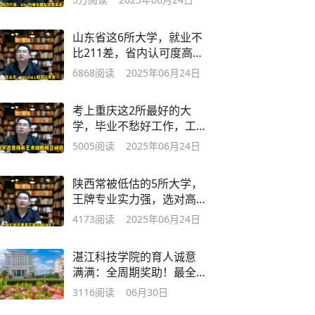
山东省这6所大学，就业不
比211差，省内认可度高高
低分都有机
6868
阅读
2025年06月24日
考上重庆这2所最好的大
学，毕业不愁好工作，工作
体面发展好
5005
阅读
2025年06月24日
陕西常被低估的5所大学，
王牌专业实力强，选对高薪
工作随你挑
4173
阅读
2025年06月24日
湛江科技学院的育人诚意
满满：全周期奖助！最全
激励政策来了！
3116
阅读
06月30日