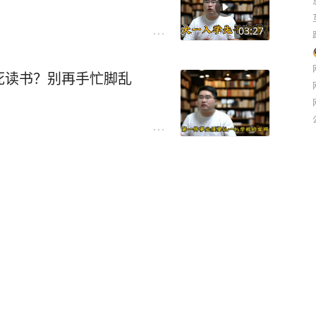
03:27
死读书？别再手忙脚乱