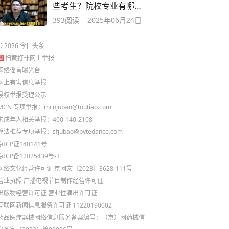
些考生？院校专业有哪
些？报考技巧...
393
阅读
2025年06月24日
©
2026
今日头条
扫黄打非网上举报
网络谣言曝光台
网上有害信息举报
侵权举报受理公示
MCN 专项举报：mcnjubao@toutiao.com
未成年人相关举报：400-140-2108
算法推荐专项举报：sfjubao@bytedance.com
京ICP证140141号
京ICP备12025439号-3
网络文化经营许可证 京网文〔2023〕3628-111号
营业执照
广播电视节目制作经营许可证
出版物经营许可证
营业性演出许可证
互联网新闻信息服务许可证 11220190002
药品医疗器械网络信息服务备案编号：（京）网药械信