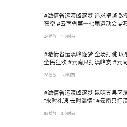
#激情省运滇峰逐梦 追求卓越 致敬平凡，省运火炬点燃春城
夜空 #云南省第十七届运动会 #滇风永巅峰 #湖滨春城山水
花都
24
播放
1小时前
#激情省运滇峰逐梦 全场打跳 以歌舞赴盛会 石林大三弦点燃
全民狂欢 #云南只打滇峰赛 #云南省第十七届运动会 #滇风
永巅峰 #湖滨春城山水花都
28
播放
1小时前
#激情省运滇峰逐梦 昆明五县区演绎迎宾之门，诠释东道主
“来时礼遇 去时温情” #云南只打滇峰赛 #云南省第十七届运
动会 #滇风永巅峰 #湖滨春
82
播放
3小时前