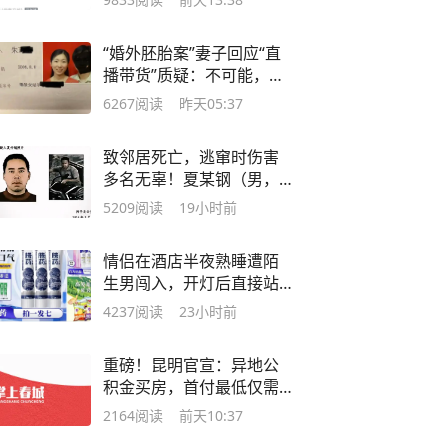
“婚外胚胎案”妻子回应“直
播带货”质疑：不可能，没
有带货的身体条件；今天
6267
阅读
昨天05:37
是20周年结婚纪念日，“是
个转折点，让自己重生！”
致邻居死亡，逃窜时伤害
多名无辜！夏某钢（男，
51岁）被抓获
5209
阅读
19小时前
情侣在酒店半夜熟睡遭陌
生男闯入，开灯后直接站
在床前，当事人：伴侣被
4237
阅读
23小时前
看光，整夜没睡；酒店承
认严重工作失误
重磅！昆明官宣：异地公
积金买房，首付最低仅需
20%
2164
阅读
前天10:37