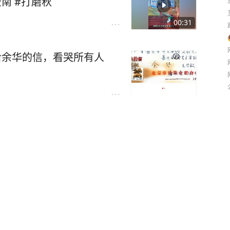
南 #打磨秋
00:31
写给余华的信，看哭所有人