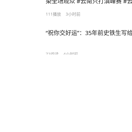
染全场观众 #云南只打滇峰赛 #云
111
播放
3小时前
“祝你交好运”：35年前史铁生
72
阅读
4小时前