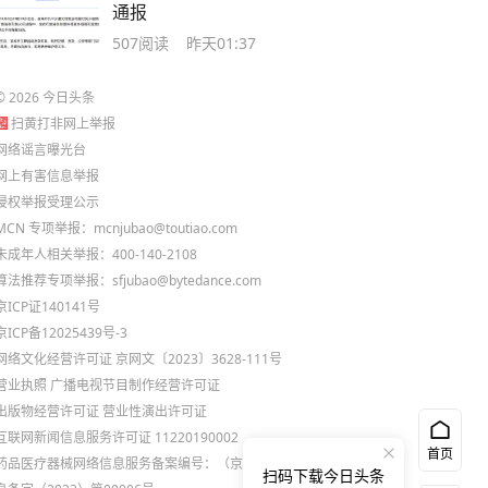
通报
507
阅读
昨天01:37
©
2026
今日头条
扫黄打非网上举报
网络谣言曝光台
网上有害信息举报
侵权举报受理公示
MCN 专项举报：mcnjubao@toutiao.com
未成年人相关举报：400-140-2108
算法推荐专项举报：sfjubao@bytedance.com
京ICP证140141号
京ICP备12025439号-3
网络文化经营许可证 京网文〔2023〕3628-111号
营业执照
广播电视节目制作经营许可证
出版物经营许可证
营业性演出许可证
互联网新闻信息服务许可证 11220190002
首页
药品医疗器械网络信息服务备案编号：（京）网药械信
扫码下载今日头条