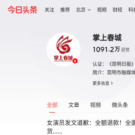
关注
推荐
北京
视频
财经
科
掌上春城
1091.2
万
获赞
认证：
《昆明日报
简介：
昆明市融媒
更多信息
全部
文章
视频
微头条
女演员发文道歉：全额退款！全
货……