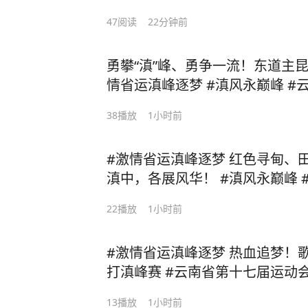
47
阅读
22分钟前
勇攀“滇”峰、勇争一流！东道主昆
情省运滇峰逐梦 #滇风永巅峰 #云南只打滇峰赛 #湖滨春城
山水花都
38
播放
1小时前
#激情省运滇峰逐梦 红色寻甸、田园富民、欢歌禄劝、科创
滇中，各展风华！ #滇风永巅峰 #云南只打滇峰赛 #湖滨春
城山水花都 #云南省第十七届运
22
播放
1小时前
#激情省运滇峰逐梦 热血追梦！歌曲串烧精彩上演 #云南只
打滇峰赛 #云南省第十七届运动会 #滇风永巅峰 #湖滨春
山水花都
13
播放
1小时前