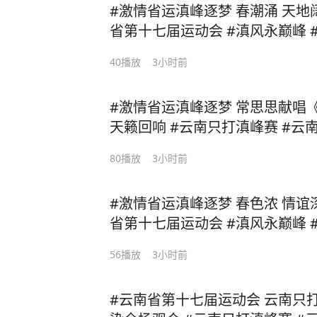
#激情省运滇峰逐梦 春潮涌 天地阔 #云南只打滇峰赛 #云南
省
40
播放
3小时前
#激情省运滇峰逐梦 常思思献唱《湖滨春城》，拓东体育场
天籁回响 #云南只打滇峰赛 #云南省第十七届运动会 #滇风
永巅峰 #湖滨春城山水花都
80
播放
3小时前
#激情省运滇峰逐梦 春色浓 情谊深 #云南只打滇峰赛 #云南
省
56
播放
3小时前
#云南省第十七届运动会 云南只打巅峰赛，打磨秋的快乐感