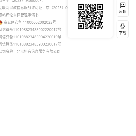
息备字（2023）第00006号
互联网宗教信息服务许可证：京（2025）0000021
反馈
跟帖评论自律管理承诺书
京公网安备 11000002002023号
网信算备110108823483902220017号
下载
网信算备110108823483904220019号
网信算备110108823483903230017号
公司名称：北京抖音信息服务有限公司