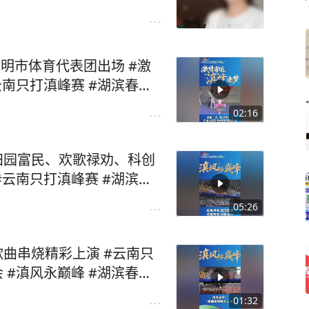
明市体育代表团出场 #激
02:16
动会
05:26
城
01:32