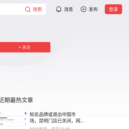
搜索
消息
发布
登录
关注
近期最热文章
知名品牌或退出中国市
场，昆明门店已关闭，网
友：太突然
9833
阅读
前天13:38