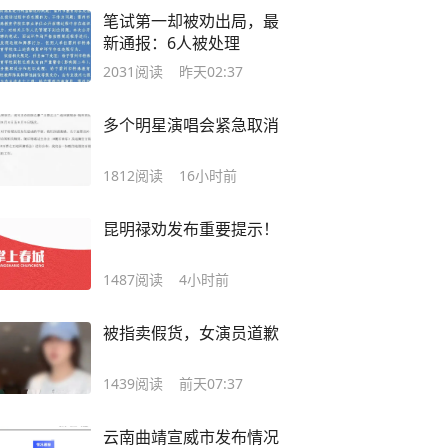
笔试第一却被劝出局，最
新通报：6人被处理
2031
阅读
昨天02:37
多个明星演唱会紧急取消
1812
阅读
16小时前
昆明禄劝发布重要提示！
1487
阅读
4小时前
被指卖假货，女演员道歉
1439
阅读
前天07:37
云南曲靖宣威市发布情况