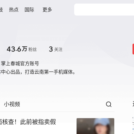
技
热点
国际
更多
43.6
3
万
粉丝
关注
》掌上春城官方账号
体中心出品，打造云南第一手机媒体。
小视频
面核查！此前被指卖假