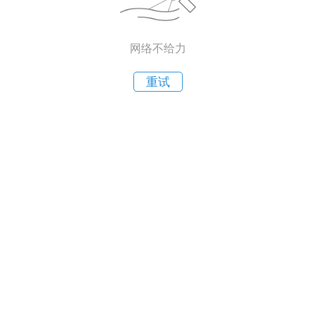
网络不给力
重试