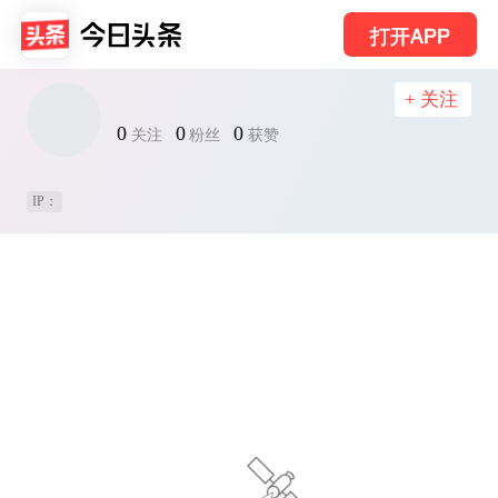
打开APP
+ 关注
0
0
0
关注
粉丝
获赞
IP：