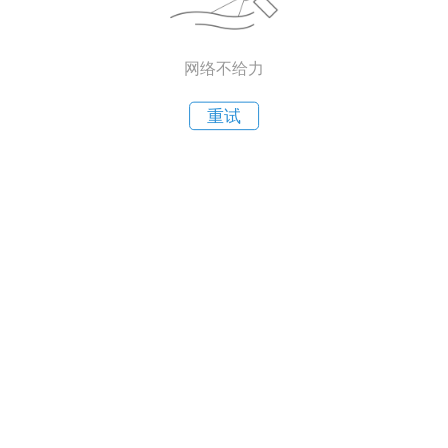
网络不给力
重试