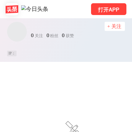
打开APP
+ 关注
0
0
0
关注
粉丝
获赞
IP：