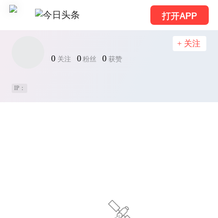
打开APP
+ 关注
0
0
0
关注
粉丝
获赞
IP：