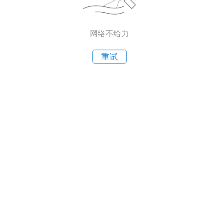
网络不给力
重试