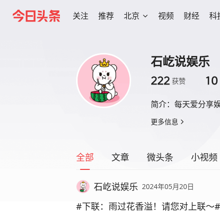
关注
推荐
北京
视频
财经
科
石屹说娱乐
222
10
获赞
简介：
每天爱分享
更多信息
全部
文章
微头条
小视频
石屹说娱乐
2024年05月20日
#下联：雨过花香溢！请您对上联～