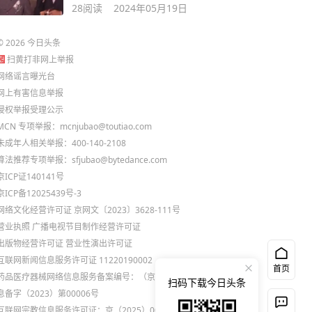
持魅力！
28
阅读
2024年05月19日
©
2026
今日头条
扫黄打非网上举报
网络谣言曝光台
网上有害信息举报
侵权举报受理公示
MCN 专项举报：mcnjubao@toutiao.com
未成年人相关举报：400-140-2108
算法推荐专项举报：sfjubao@bytedance.com
京ICP证140141号
京ICP备12025439号-3
网络文化经营许可证 京网文〔2023〕3628-111号
营业执照
广播电视节目制作经营许可证
出版物经营许可证
营业性演出许可证
互联网新闻信息服务许可证 11220190002
首页
药品医疗器械网络信息服务备案编号：（京）网药械信
扫码下载今日头条
息备字（2023）第00006号
互联网宗教信息服务许可证：京（2025）0000021