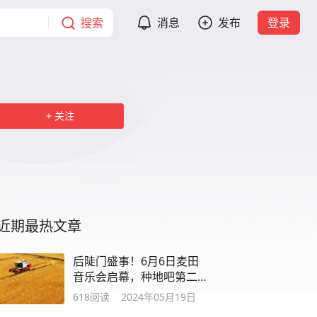
搜索
消息
发布
登录
关注
近期最热文章
后陡门盛事！6月6日麦田
音乐会启幕，种地吧第二
届燃情献唱！
618
阅读
2024年05月19日