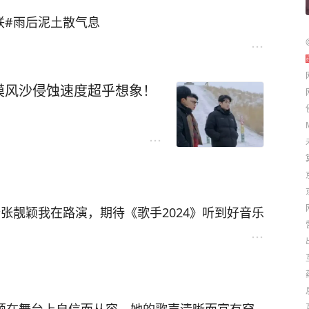
联#雨后泥土散气息
漠风沙侵蚀速度超乎想象！
张靓颖我在路演，期待《歌手2024》听到好音乐