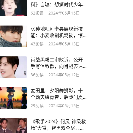
料》自曝：想撕时代少年
团兄弟的名牌！
62
阅读
2024年05月15日
巜种地吧》李昊展现新技
能：小麦收割机驾驶，惊
险不断展实力！
43
阅读
2024年05月13日
肖战黑粉二审败诉，公开
手写信致歉，向肖战表达
诚挚歉意
36
阅读
2024年05月12日
麦田里，夕阳舞狮影，十
个勤天绘青春，后陡门夏
梦启航！
29
阅读
2024年05月15日
《歌手2024》何炅“神级救
场”大赏，智勇双全尽显主