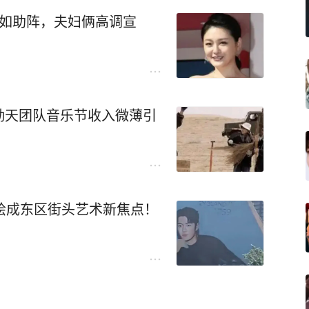
心如助阵，夫妇俩高调宣
勤天团队音乐节收入微薄引
绘成东区街头艺术新焦点！