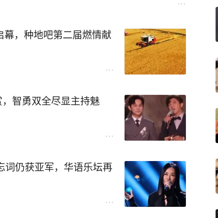
启幕，种地吧第二届燃情献
大赏，智勇双全尽显主持魅
英忘词仍获亚军，华语乐坛再