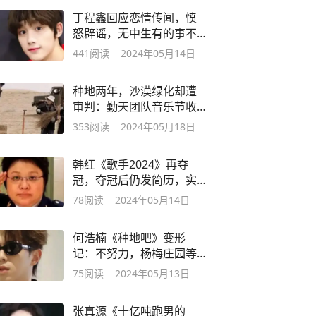
丁程鑫回应恋情传闻，愤
怒辟谣，无中生有的事不
值得浪费时间
441
阅读
2024年05月14日
种地两年，沙漠绿化却遭
审判：勤天团队音乐节收
入微薄引争议
353
阅读
2024年05月18日
韩红《歌手2024》再夺
冠，夺冠后仍发简历，实
力被疑？
78
阅读
2024年05月14日
何浩楠《种地吧》变形
记：不努力，杨梅庄园等
你继承！
75
阅读
2024年05月13日
张真源《十亿吨跑男的