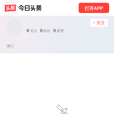
打开APP
+ 关注
0
0
0
关注
粉丝
获赞
IP：