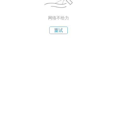
网络不给力
重试