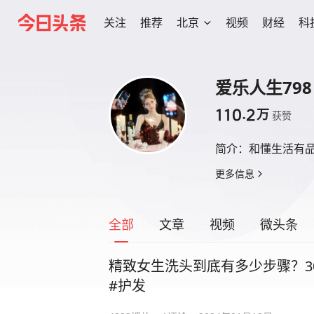
关注
推荐
北京
视频
财经
科
爱乐人生798
110.2
万
获赞
简介：
和懂生活有
更多信息
全部
文章
视频
微头条
精致女生洗头到底有多少步骤？3
#护发