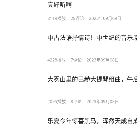
真好听啊
8119
播放
28
评论
2023年09月09日
中古法语抒情诗！中世纪的音乐
4228
播放
7
评论
2023年09月08日
大雾山里的巴赫大提琴组曲，午
4095
播放
8
评论
2023年09月08日
乐夏今年惊喜黑马，浑然天成自