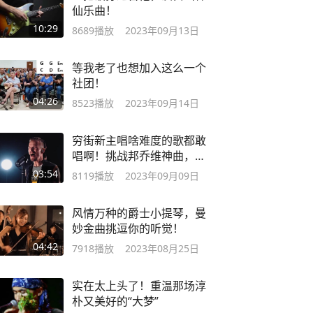
仙乐曲！
10:29
8689
播放
2023年09月13日
等我老了也想加入这么一个
社团！
04:26
8523
播放
2023年09月14日
穷街新主唱啥难度的歌都敢
唱啊！挑战邦乔维神曲，别
说还真好听啊
03:54
8119
播放
2023年09月09日
风情万种的爵士小提琴，曼
妙金曲挑逗你的听觉！
04:42
7918
播放
2023年08月25日
实在太上头了！重温那场淳
朴又美好的“大梦”