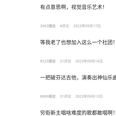
有点意思啊，视觉音乐艺术！
3463
播放
4
评论
2023年09月17日
等我老了也想加入这么一个社团
8523
播放
21
评论
2023年09月14日
一把破芬达吉他，演奏出神仙乐
8689
播放
31
评论
2023年09月13日
穷街新主唱啥难度的歌都敢唱啊