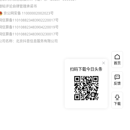
跟帖评论自律管理承诺书
京公网安备 11000002002023号
网信算备110108823483902220017号
网信算备110108823483904220019号
网信算备110108823483903230017号
公司名称：北京抖音信息服务有限公司
首页
扫码下载今日头条
反馈
下载