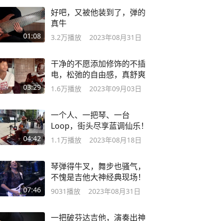
好吧，又被他装到了，弹的
真牛
01:08
3.2万
播放
2023年08月31日
干净的不愿添加修饰的不插
电，松弛的自由感，真舒爽
03:29
1.6万
播放
2023年09月03日
一个人、一把琴、一台
Loop，街头尽享蓝调仙乐！
04:42
1.1万
播放
2023年08月18日
琴弹得牛叉，舞步也骚气，
不愧是吉他大神经典现场！
07:46
9031
播放
2023年08月31日
一把破芬达吉他，演奏出神