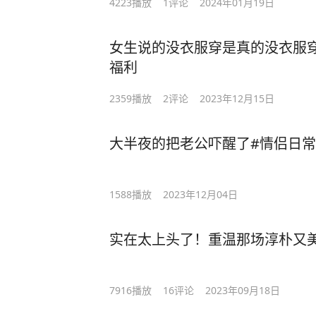
4223
播放
1
评论
2024年01月19日
女生说的没衣服穿是真的没衣服穿
福利
2359
播放
2
评论
2023年12月15日
大半夜的把老公吓醒了#情侣日常
1588
播放
2023年12月04日
实在太上头了！重温那场淳朴又美
7916
播放
16
评论
2023年09月18日