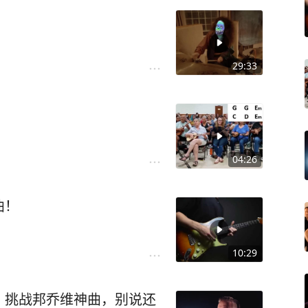
29:33
！
04:26
曲！
10:29
！挑战邦乔维神曲，别说还