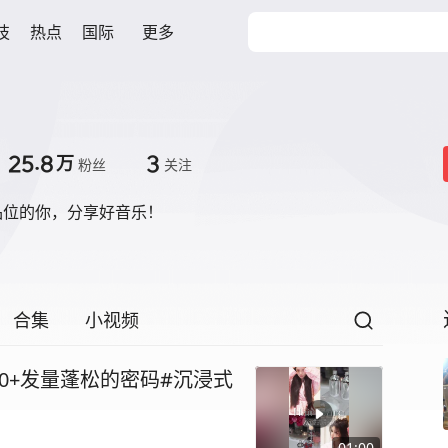
技
热点
国际
更多
25.8
3
万
粉丝
关注
品位的你，分享好音乐！
合集
小视频
0+发量蓬松的密码#沉浸式
01:00