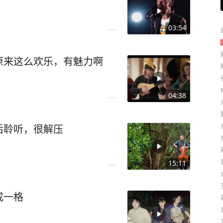
03:54
原来这么欢乐，有魅力啊
04:38
后聆听，很解压
15:11
成一格