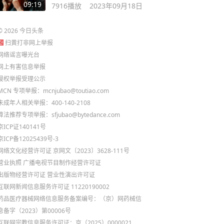
09:19
7916
播放
2023年09月18日
©
2026
今日头条
扫黄打非网上举报
网络谣言曝光台
网上有害信息举报
侵权举报受理公示
MCN 专项举报：mcnjubao@toutiao.com
未成年人相关举报：400-140-2108
算法推荐专项举报：sfjubao@bytedance.com
京ICP证140141号
京ICP备12025439号-3
网络文化经营许可证 京网文〔2023〕3628-111号
营业执照
广播电视节目制作经营许可证
出版物经营许可证
营业性演出许可证
互联网新闻信息服务许可证 11220190002
药品医疗器械网络信息服务备案编号：（京）网药械信
息备字（2023）第00006号
互联网宗教信息服务许可证：京（2025）0000021