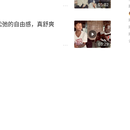
05:02
松弛的自由感，真舒爽
03:29