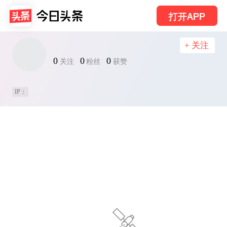
打开APP
+ 关注
0
0
0
关注
粉丝
获赞
IP：