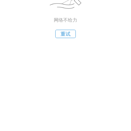
网络不给力
重试