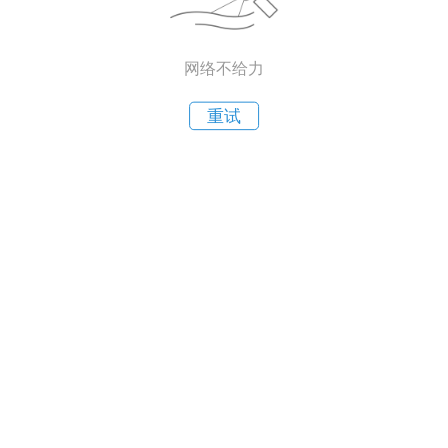
网络不给力
重试