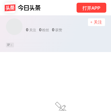
打开APP
+ 关注
0
0
0
关注
粉丝
获赞
IP：