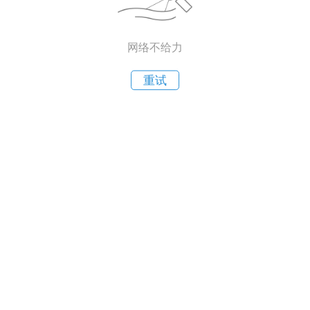
网络不给力
重试