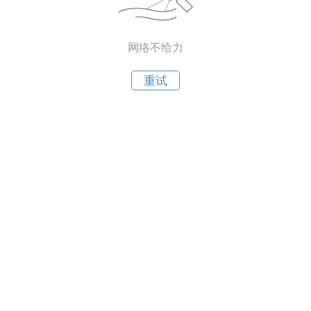
网络不给力
重试