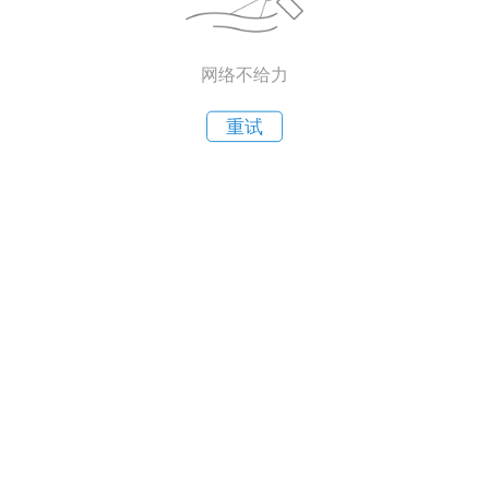
网络不给力
重试