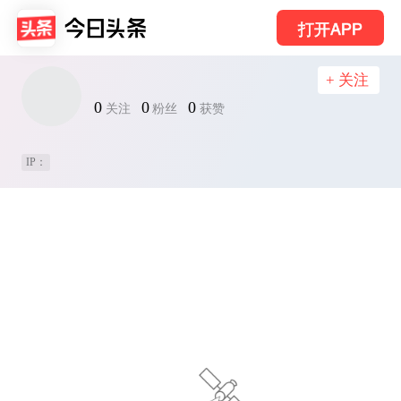
打开APP
+ 关注
0
0
0
关注
粉丝
获赞
IP：