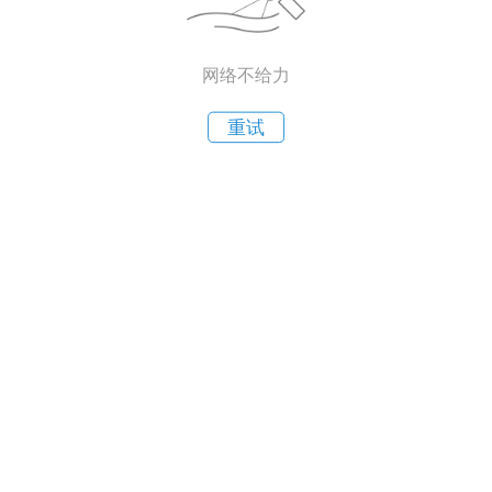
网络不给力
重试