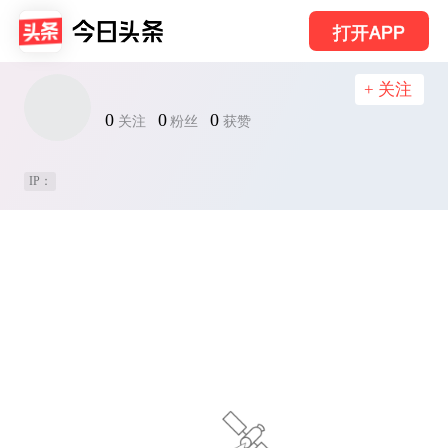
打开APP
+ 关注
0
0
0
关注
粉丝
获赞
IP：